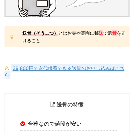
送骨（そうこつ）
とはお寺や霊園に郵
送
で遺
骨
を届
けること
39,800円で永代供養できる送骨のお申し込みはこち
ら
送骨の特徴
合葬なので値段が安い