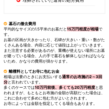
埋葬されていた遺骨の処分費用
墓石の撤去費用
平均的なサイズの1.5平米のお墓だと
15万円程度が相場
で
す。
お墓の区画が大きかったり、石碑が大きい・重い・数がた
くさんある場合、内容に応じて値段は上がっていきます。
また注意する必要があるのが、重機が使えない場所にお墓
が建っている場合、人の手で墓石を解体しなければならな
いため、かなりの費用が掛かります。
離檀料としてお寺に包むお金
相場は法要のときにお支払いする
通常のお布施の2～3回
分
と言われています。
多くのケースでは
10万円前後、多くても20万円程度
と思
われますが、もともとお布施の金額が高額だった場合は、
これに合わせて多めに包む方がよいとされます。
お寺によっては金額を指定してくる場合もあります。