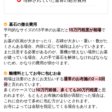
埋葬されていた遺骨の処分費用
墓石の撤去費用
平均的なサイズの1.5平米のお墓だと
15万円程度が相場
で
す。
お墓の区画が大きかったり、石碑が大きい・重い・数がた
くさんある場合、内容に応じて値段は上がっていきます。
また注意する必要があるのが、重機が使えない場所にお墓
が建っている場合、人の手で墓石を解体しなければならな
いため、かなりの費用が掛かります。
離檀料としてお寺に包むお金
相場は法要のときにお支払いする
通常のお布施の2～3回
分
と言われています。
多くのケースでは
10万円前後、多くても20万円程度
と思
われますが、もともとお布施の金額が高額だった場合は、
これに合わせて多めに包む方がよいとされます。
お寺によっては金額を指定してくる場合もあります。