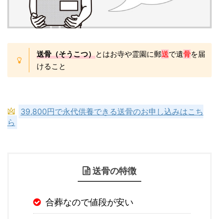
送骨（そうこつ）
とはお寺や霊園に郵
送
で遺
骨
を届
けること
39,800円で永代供養できる送骨のお申し込みはこち
ら
送骨の特徴
合葬なので値段が安い