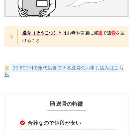
送骨（そうこつ）
とはお寺や霊園に郵
送
で遺
骨
を届
けること
39,800円で永代供養できる送骨のお申し込みはこち
ら
送骨の特徴
合葬なので値段が安い