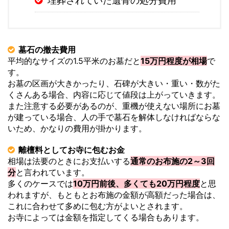
埋葬されていた遺骨の処分費用
墓石の撤去費用
平均的なサイズの1.5平米のお墓だと
15万円程度が相場
で
す。
お墓の区画が大きかったり、石碑が大きい・重い・数がた
くさんある場合、内容に応じて値段は上がっていきます。
また注意する必要があるのが、重機が使えない場所にお墓
が建っている場合、人の手で墓石を解体しなければならな
いため、かなりの費用が掛かります。
離檀料としてお寺に包むお金
相場は法要のときにお支払いする
通常のお布施の2～3回
分
と言われています。
多くのケースでは
10万円前後、多くても20万円程度
と思
われますが、もともとお布施の金額が高額だった場合は、
これに合わせて多めに包む方がよいとされます。
お寺によっては金額を指定してくる場合もあります。