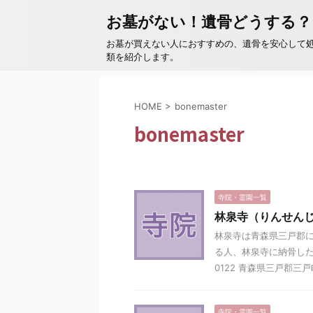
お墓がない！遺骨どうする？
お墓が買えない人におすすめの、遺骨を安心して
類を紹介します。
HOME
>
bonemaster
bonemaster
寺院・霊園一覧
林泉寺（りんせん
林泉寺は青森県三戸郡に
る人、林泉寺に納骨した
0122 青森県三戸郡三戸町
寺院・霊園一覧