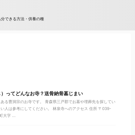
処分できる方法・供養の種
じ）ってどんなお寺？送骨納骨墓じまい
ある曹洞宗のお寺です。 青森県三戸郡でお墓や埋葬先を探してい
い人は参考にしてください。 林泉寺へのアクセス 住所 〒039-
大字 ...