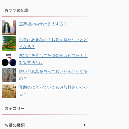
おすすめ記事
直葬後の納骨はどうする？
お墓は必要なの？お墓を持たないとど
うなる？
自宅に放置してた遺骨がカビてた！？
対策方法とは
継いだお墓を放っておいたらどうなる
の？
互助会に入っていても追加料金がかか
る？
カテゴリー
お墓の種類