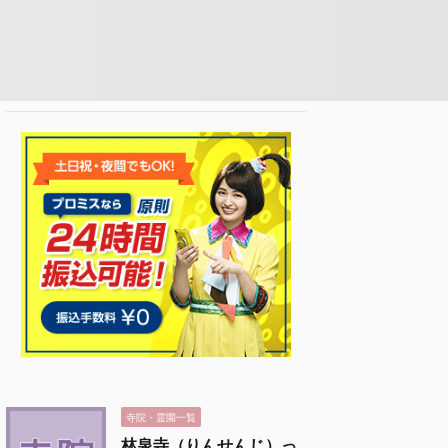
寺院・霊園一覧
林泉寺（りんせんじ）っ