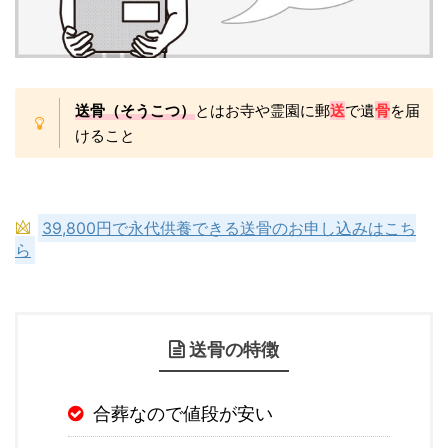
送骨（そうこつ）
とはお寺や霊園に郵
送
で遺
骨
を届
けること
39,800円で永代供養できる送骨のお申し込みはこち
ら
送骨の特徴
合葬なので値段が安い