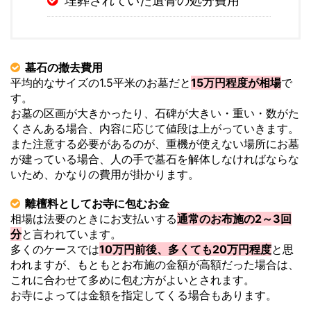
埋葬されていた遺骨の処分費用
墓石の撤去費用
平均的なサイズの1.5平米のお墓だと
15万円程度が相場
で
す。
お墓の区画が大きかったり、石碑が大きい・重い・数がた
くさんある場合、内容に応じて値段は上がっていきます。
また注意する必要があるのが、重機が使えない場所にお墓
が建っている場合、人の手で墓石を解体しなければならな
いため、かなりの費用が掛かります。
離檀料としてお寺に包むお金
相場は法要のときにお支払いする
通常のお布施の2～3回
分
と言われています。
多くのケースでは
10万円前後、多くても20万円程度
と思
われますが、もともとお布施の金額が高額だった場合は、
これに合わせて多めに包む方がよいとされます。
お寺によっては金額を指定してくる場合もあります。