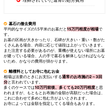
埋葬されていた遺骨の処分費用
墓石の撤去費用
平均的なサイズの1.5平米のお墓だと
15万円程度が相場
で
す。
お墓の区画が大きかったり、石碑が大きい・重い・数がた
くさんある場合、内容に応じて値段は上がっていきます。
また注意する必要があるのが、重機が使えない場所にお墓
が建っている場合、人の手で墓石を解体しなければならな
いため、かなりの費用が掛かります。
離檀料としてお寺に包むお金
相場は法要のときにお支払いする
通常のお布施の2～3回
分
と言われています。
多くのケースでは
10万円前後、多くても20万円程度
と思
われますが、もともとお布施の金額が高額だった場合は、
これに合わせて多めに包む方がよいとされます。
お寺によっては金額を指定してくる場合もあります。