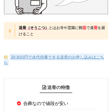
送骨（そうこつ）
とはお寺や霊園に郵
送
で遺
骨
を届
けること
39,800円で永代供養できる送骨のお申し込みはこち
ら
送骨の特徴
合葬なので値段が安い