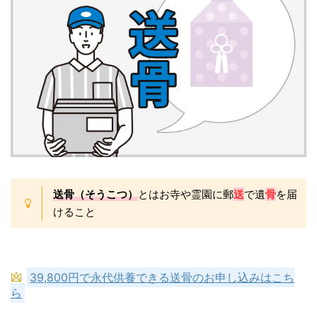
送骨（そうこつ）
とはお寺や霊園に郵
送
で遺
骨
を届
けること
39,800円で永代供養できる送骨のお申し込みはこち
ら