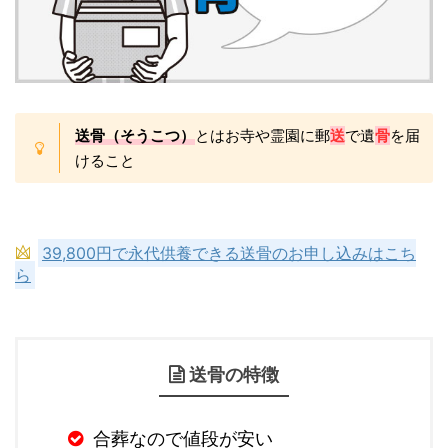
送骨（そうこつ）
とはお寺や霊園に郵
送
で遺
骨
を届
けること
39,800円で永代供養できる送骨のお申し込みはこち
ら
送骨の特徴
合葬なので値段が安い