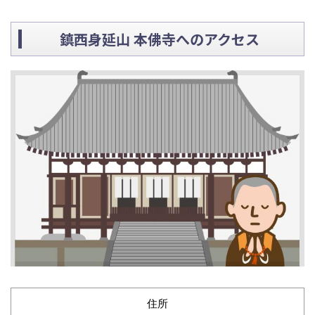
鎮西身延山 本佛寺へのアクセス
住所