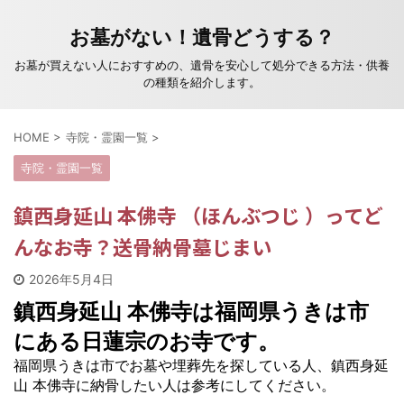
お墓がない！遺骨どうする？
お墓が買えない人におすすめの、遺骨を安心して処分できる方法・供養
の種類を紹介します。
HOME
>
寺院・霊園一覧
>
寺院・霊園一覧
鎮西身延山 本佛寺 （ほんぶつじ ）ってど
んなお寺？送骨納骨墓じまい
2026年5月4日
鎮西身延山 本佛寺は福岡県うきは市
にある日蓮宗のお寺です。
福岡県うきは市でお墓や埋葬先を探している人、鎮西身延
山 本佛寺に納骨したい人は参考にしてください。