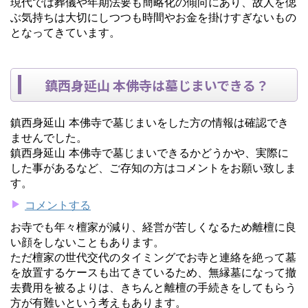
現代では葬儀や年期法要も簡略化の傾向にあり、故人を偲
ぶ気持ちは大切にしつつも時間やお金を掛けすぎないもの
となってきています。
鎮西身延山 本佛寺は墓じまいできる？
鎮西身延山 本佛寺で墓じまいをした方の情報は確認でき
ませんでした。
鎮西身延山 本佛寺で墓じまいできるかどうかや、実際に
した事があるなど、ご存知の方はコメントをお願い致しま
す。
コメントする
お寺でも年々檀家が減り、経営が苦しくなるため離檀に良
い顔をしないこともあります。
ただ檀家の世代交代のタイミングでお寺と連絡を絶って墓
を放置するケースも出てきているため、無縁墓になって撤
去費用を被るよりは、きちんと離檀の手続きをしてもらう
方が有難いという考えもあります。