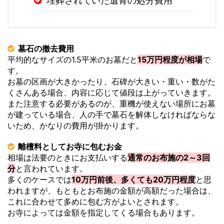
埋葬されていた遺骨の処分費用
墓石の撤去費用
平均的なサイズの1.5平米のお墓だと
15万円程度が相場
で
す。
お墓の区画が大きかったり、石碑が大きい・重い・数がた
くさんある場合、内容に応じて値段は上がっていきます。
また注意する必要があるのが、重機が使えない場所にお墓
が建っている場合、人の手で墓石を解体しなければならな
いため、かなりの費用が掛かります。
離檀料としてお寺に包むお金
相場は法要のときにお支払いする
通常のお布施の2～3回
分
と言われています。
多くのケースでは
10万円前後、多くても20万円程度
と思
われますが、もともとお布施の金額が高額だった場合は、
これに合わせて多めに包む方がよいとされます。
お寺によっては金額を指定してくる場合もあります。