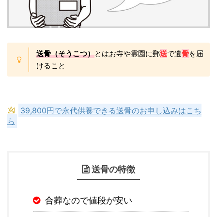
送骨（そうこつ）
とはお寺や霊園に郵
送
で遺
骨
を届
けること
39,800円で永代供養できる送骨のお申し込みはこち
ら
送骨の特徴
合葬なので値段が安い