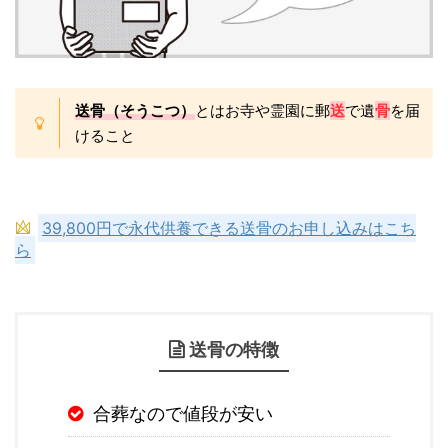
送骨（そうこつ）
とはお寺や霊園に郵
送
で遺
骨
を届
けること
39,800円で永代供養できる送骨のお申し込みはこち
ら
送骨の特徴
合葬なので値段が安い