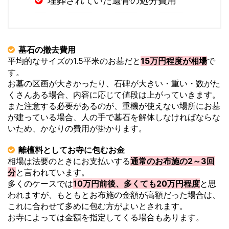
埋葬されていた遺骨の処分費用
墓石の撤去費用
平均的なサイズの1.5平米のお墓だと
15万円程度が相場
で
す。
お墓の区画が大きかったり、石碑が大きい・重い・数がた
くさんある場合、内容に応じて値段は上がっていきます。
また注意する必要があるのが、重機が使えない場所にお墓
が建っている場合、人の手で墓石を解体しなければならな
いため、かなりの費用が掛かります。
離檀料としてお寺に包むお金
相場は法要のときにお支払いする
通常のお布施の2～3回
分
と言われています。
多くのケースでは
10万円前後、多くても20万円程度
と思
われますが、もともとお布施の金額が高額だった場合は、
これに合わせて多めに包む方がよいとされます。
お寺によっては金額を指定してくる場合もあります。