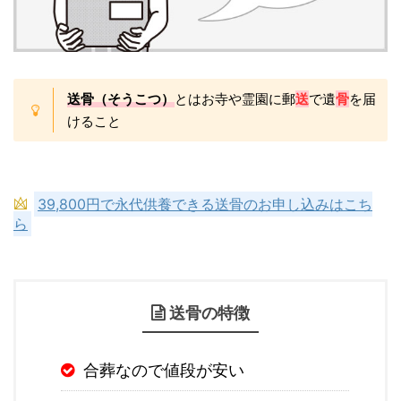
送骨（そうこつ）
とはお寺や霊園に郵
送
で遺
骨
を届
けること
39,800円で永代供養できる送骨のお申し込みはこち
ら
送骨の特徴
合葬なので値段が安い