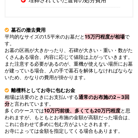
埋葬されていた遺骨の処分費用
墓石の撤去費用
平均的なサイズの1.5平米のお墓だと
15万円程度が相場
で
す。
お墓の区画が大きかったり、石碑が大きい・重い・数がた
くさんある場合、内容に応じて値段は上がっていきます。
また注意する必要があるのが、重機が使えない場所にお墓
が建っている場合、人の手で墓石を解体しなければならな
いため、かなりの費用が掛かります。
離檀料としてお寺に包むお金
相場は法要のときにお支払いする
通常のお布施の2～3回
分
と言われています。
多くのケースでは
10万円前後、多くても20万円程度
と思
われますが、もともとお布施の金額が高額だった場合は、
これに合わせて多めに包む方がよいとされます。
お寺によっては金額を指定してくる場合もあります。