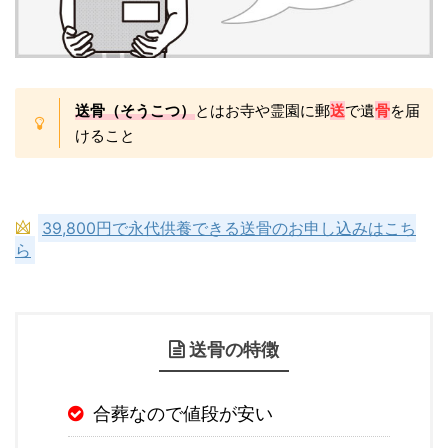
送骨（そうこつ）
とはお寺や霊園に郵
送
で遺
骨
を届
けること
39,800円で永代供養できる送骨のお申し込みはこち
ら
送骨の特徴
合葬なので値段が安い