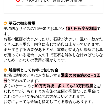
埋葬されていた遺骨の処分費用
墓石の撤去費用
平均的なサイズの1.5平米のお墓だと
15万円程度が相場
で
す。
お墓の区画が大きかったり、石碑が大きい・重い・数がた
くさんある場合、内容に応じて値段は上がっていきます。
また注意する必要があるのが、重機が使えない場所にお墓
が建っている場合、人の手で墓石を解体しなければならな
いため、かなりの費用が掛かります。
離檀料としてお寺に包むお金
相場は法要のときにお支払いする
通常のお布施の2～3回
分
と言われています。
多くのケースでは
10万円前後、多くても20万円程度
と思
われますが、もともとお布施の金額が高額だった場合は、
これに合わせて多めに包む方がよいとされます。
お寺によっては金額を指定してくる場合もあります。