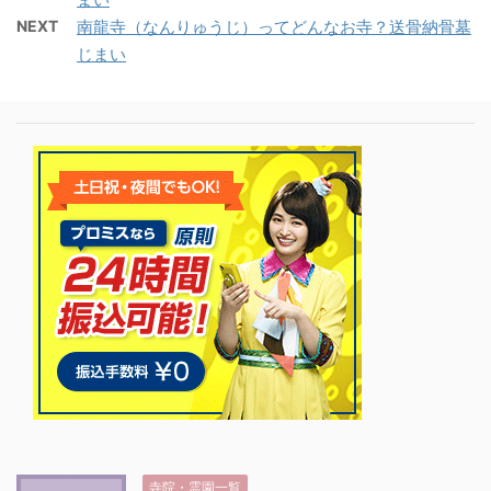
NEXT
南龍寺（なんりゅうじ）ってどんなお寺？送骨納骨墓
じまい
寺院・霊園一覧