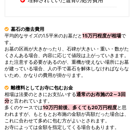
埋葬されていた遺骨の処分費用
墓石の撤去費用
平均的なサイズの1.5平米のお墓だと
15万円程度が相場
で
す。
お墓の区画が大きかったり、石碑が大きい・重い・数がた
くさんある場合、内容に応じて値段は上がっていきます。
また注意する必要があるのが、重機が使えない場所にお墓
が建っている場合、人の手で墓石を解体しなければならな
いため、かなりの費用が掛かります。
離檀料としてお寺に包むお金
相場は法要のときにお支払いする
通常のお布施の2～3回
分
と言われています。
多くのケースでは
10万円前後、多くても20万円程度
と思
われますが、もともとお布施の金額が高額だった場合は、
これに合わせて多めに包む方がよいとされます。
お寺によっては金額を指定してくる場合もあります。