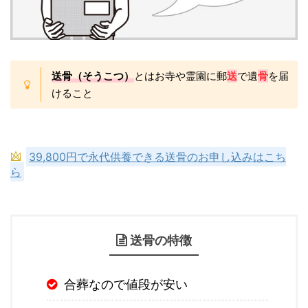
送骨（そうこつ）
とはお寺や霊園に郵
送
で遺
骨
を届
けること
39,800円で永代供養できる送骨のお申し込みはこち
ら
送骨の特徴
合葬なので値段が安い