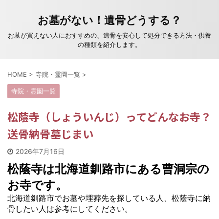
お墓がない！遺骨どうする？
お墓が買えない人におすすめの、遺骨を安心して処分できる方法・供養
の種類を紹介します。
HOME
>
寺院・霊園一覧
>
寺院・霊園一覧
松蔭寺（しょういんじ）ってどんなお寺？
送骨納骨墓じまい
2026年7月16日
松蔭寺は北海道釧路市にある曹洞宗の
お寺です。
北海道釧路市でお墓や埋葬先を探している人、松蔭寺に納
骨したい人は参考にしてください。