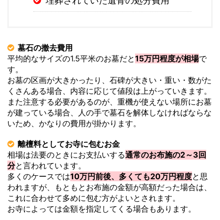
埋葬されていた遺骨の処分費用
墓石の撤去費用
平均的なサイズの1.5平米のお墓だと
15万円程度が相場
で
す。
お墓の区画が大きかったり、石碑が大きい・重い・数がた
くさんある場合、内容に応じて値段は上がっていきます。
また注意する必要があるのが、重機が使えない場所にお墓
が建っている場合、人の手で墓石を解体しなければならな
いため、かなりの費用が掛かります。
離檀料としてお寺に包むお金
相場は法要のときにお支払いする
通常のお布施の2～3回
分
と言われています。
多くのケースでは
10万円前後、多くても20万円程度
と思
われますが、もともとお布施の金額が高額だった場合は、
これに合わせて多めに包む方がよいとされます。
お寺によっては金額を指定してくる場合もあります。