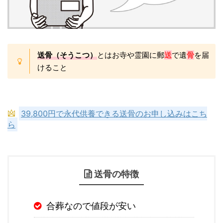
送骨（そうこつ）
とはお寺や霊園に郵
送
で遺
骨
を届
けること
39,800円で永代供養できる送骨のお申し込みはこち
ら
送骨の特徴
合葬なので値段が安い