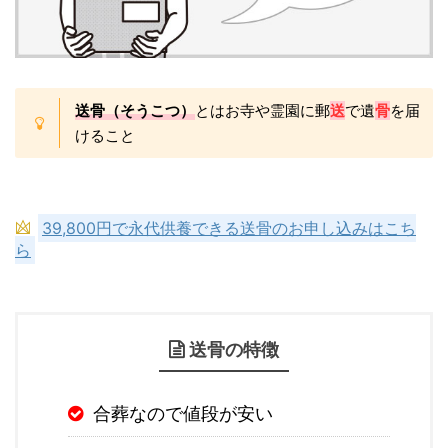
送骨（そうこつ）
とはお寺や霊園に郵
送
で遺
骨
を届
けること
39,800円で永代供養できる送骨のお申し込みはこち
ら
送骨の特徴
合葬なので値段が安い