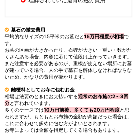
埋葬されていた遺骨の処分費用
墓石の撤去費用
平均的なサイズの1.5平米のお墓だと
15万円程度が相場
で
す。
お墓の区画が大きかったり、石碑が大きい・重い・数がた
くさんある場合、内容に応じて値段は上がっていきます。
また注意する必要があるのが、重機が使えない場所にお墓
が建っている場合、人の手で墓石を解体しなければならな
いため、かなりの費用が掛かります。
離檀料としてお寺に包むお金
相場は法要のときにお支払いする
通常のお布施の2～3回
分
と言われています。
多くのケースでは
10万円前後、多くても20万円程度
と思
われますが、もともとお布施の金額が高額だった場合は、
これに合わせて多めに包む方がよいとされます。
お寺によっては金額を指定してくる場合もあります。