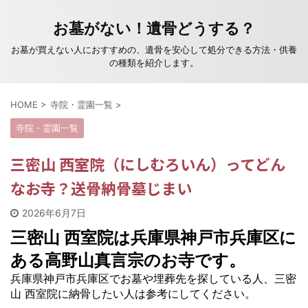
お墓がない！遺骨どうする？
お墓が買えない人におすすめの、遺骨を安心して処分できる方法・供養
の種類を紹介します。
HOME
>
寺院・霊園一覧
>
寺院・霊園一覧
三密山 西室院（にしむろいん）ってどん
なお寺？送骨納骨墓じまい
2026年6月7日
三密山 西室院は兵庫県神戸市​兵庫区に
ある高野山真言宗のお寺です。
兵庫県神戸市​兵庫区でお墓や埋葬先を探している人、三密
山 西室院に納骨したい人は参考にしてください。