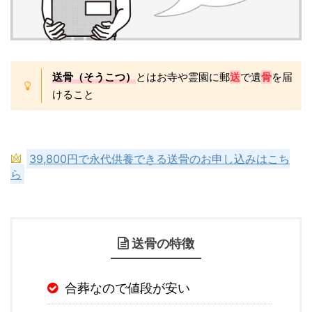
送骨（そうこつ）
とはお寺や霊園に郵
送
で遺
骨
を届
けること
39,800円で永代供養できる送骨のお申し込みはこち
ら
送骨の特徴
合葬なので値段が安い