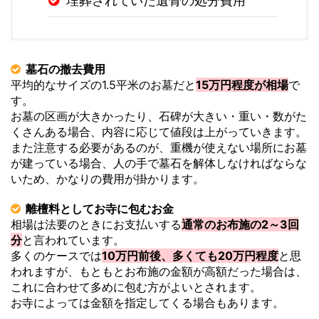
埋葬されていた遺骨の処分費用
墓石の撤去費用
平均的なサイズの1.5平米のお墓だと
15万円程度が相場
で
す。
お墓の区画が大きかったり、石碑が大きい・重い・数がた
くさんある場合、内容に応じて値段は上がっていきます。
また注意する必要があるのが、重機が使えない場所にお墓
が建っている場合、人の手で墓石を解体しなければならな
いため、かなりの費用が掛かります。
離檀料としてお寺に包むお金
相場は法要のときにお支払いする
通常のお布施の2～3回
分
と言われています。
多くのケースでは
10万円前後、多くても20万円程度
と思
われますが、もともとお布施の金額が高額だった場合は、
これに合わせて多めに包む方がよいとされます。
お寺によっては金額を指定してくる場合もあります。