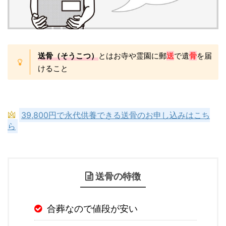
送骨（そうこつ）
とはお寺や霊園に郵
送
で遺
骨
を届
けること
39,800円で永代供養できる送骨のお申し込みはこち
ら
送骨の特徴
合葬なので値段が安い