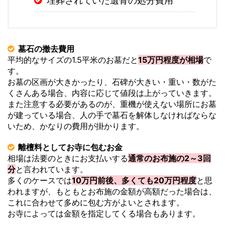
埋葬されていた遺骨の処分費用
墓石の撤去費用
平均的なサイズの1.5平米のお墓だと
15万円程度が相場
で
す。
お墓の区画が大きかったり、石碑が大きい・重い・数がた
くさんある場合、内容に応じて値段は上がっていきます。
また注意する必要があるのが、重機が使えない場所にお墓
が建っている場合、人の手で墓石を解体しなければならな
いため、かなりの費用が掛かります。
離檀料としてお寺に包むお金
相場は法要のときにお支払いする
通常のお布施の2～3回
分
と言われています。
多くのケースでは
10万円前後、多くても20万円程度
と思
われますが、もともとお布施の金額が高額だった場合は、
これに合わせて多めに包む方がよいとされます。
お寺によっては金額を指定してくる場合もあります。