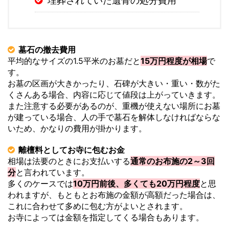
埋葬されていた遺骨の処分費用
墓石の撤去費用
平均的なサイズの1.5平米のお墓だと
15万円程度が相場
で
す。
お墓の区画が大きかったり、石碑が大きい・重い・数がた
くさんある場合、内容に応じて値段は上がっていきます。
また注意する必要があるのが、重機が使えない場所にお墓
が建っている場合、人の手で墓石を解体しなければならな
いため、かなりの費用が掛かります。
離檀料としてお寺に包むお金
相場は法要のときにお支払いする
通常のお布施の2～3回
分
と言われています。
多くのケースでは
10万円前後、多くても20万円程度
と思
われますが、もともとお布施の金額が高額だった場合は、
これに合わせて多めに包む方がよいとされます。
お寺によっては金額を指定してくる場合もあります。