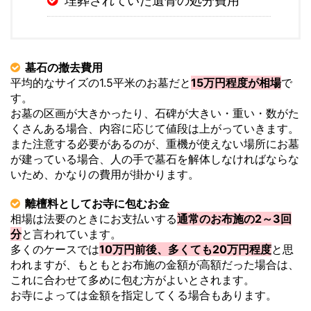
埋葬されていた遺骨の処分費用
墓石の撤去費用
平均的なサイズの1.5平米のお墓だと
15万円程度が相場
で
す。
お墓の区画が大きかったり、石碑が大きい・重い・数がた
くさんある場合、内容に応じて値段は上がっていきます。
また注意する必要があるのが、重機が使えない場所にお墓
が建っている場合、人の手で墓石を解体しなければならな
いため、かなりの費用が掛かります。
離檀料としてお寺に包むお金
相場は法要のときにお支払いする
通常のお布施の2～3回
分
と言われています。
多くのケースでは
10万円前後、多くても20万円程度
と思
われますが、もともとお布施の金額が高額だった場合は、
これに合わせて多めに包む方がよいとされます。
お寺によっては金額を指定してくる場合もあります。