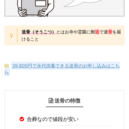
送骨（そうこつ）
とはお寺や霊園に郵
送
で遺
骨
を届
けること
39,800円で永代供養できる送骨のお申し込みはこち
ら
送骨の特徴
合葬なので値段が安い