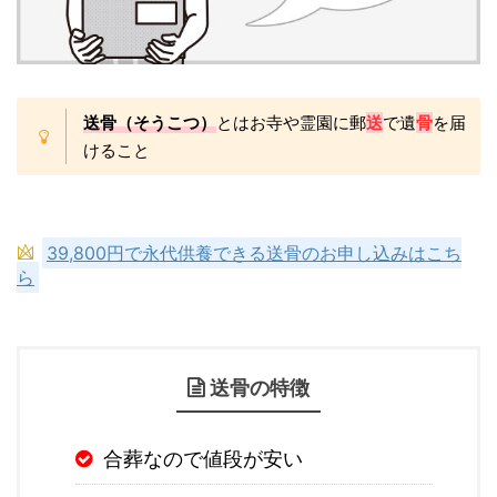
送骨（そうこつ）
とはお寺や霊園に郵
送
で遺
骨
を届
けること
39,800円で永代供養できる送骨のお申し込みはこち
ら
送骨の特徴
合葬なので値段が安い