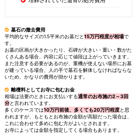
埋葬されていた遺骨の処分費用
墓石の撤去費用
平均的なサイズの1.5平米のお墓だと
15万円程度が相場
で
す。
お墓の区画が大きかったり、石碑が大きい・重い・数がた
くさんある場合、内容に応じて値段は上がっていきます。
また注意する必要があるのが、重機が使えない場所にお墓
が建っている場合、人の手で墓石を解体しなければならな
いため、かなりの費用が掛かります。
離檀料としてお寺に包むお金
相場は法要のときにお支払いする
通常のお布施の2～3回
分
と言われています。
多くのケースでは
10万円前後、多くても20万円程度
と思
われますが、もともとお布施の金額が高額だった場合は、
これに合わせて多めに包む方がよいとされます。
お寺によっては金額を指定してくる場合もあります。