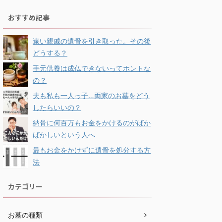
おすすめ記事
遠い親戚の遺骨を引き取った。その後
どうする？
手元供養は成仏できないってホントな
の？
夫も私も一人っ子…両家のお墓をどう
したらいいの？
納骨に何百万もお金をかけるのがばか
ばかしいという人へ
最もお金をかけずに遺骨を処分する方
法
カテゴリー
お墓の種類