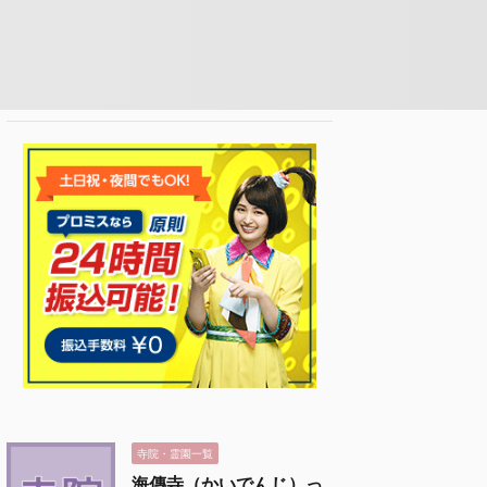
寺院・霊園一覧
海傳寺（かいでんじ）っ