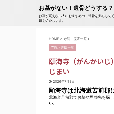
お墓がない！遺骨どうする？
お墓が買えない人におすすめの、遺骨を安心して
類を紹介します。
HOME
>
寺院・霊園一覧
>
寺院・霊園一覧
願海寺（がんかいじ
じまい
2026年7月3日
願海寺は北海道苫前郡
北海道苫前郡でお墓や埋葬先を探し
い。