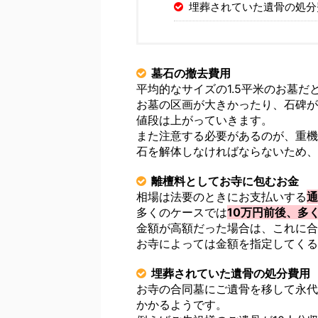
埋葬されていた遺骨の処分
墓石の撤去費用
平均的なサイズの1.5平米のお墓だ
お墓の区画が大きかったり、石碑が
値段は上がっていきます。
また注意する必要があるのが、重機
石を解体しなければならないため、
離檀料としてお寺に包むお金
相場は法要のときにお支払いする
通
多くのケースでは
10万円前後、多
金額が高額だった場合は、これに合
お寺によっては金額を指定してくる
埋葬されていた遺骨の処分費用
お寺の合同墓にご遺骨を移して永代
かかるようです。