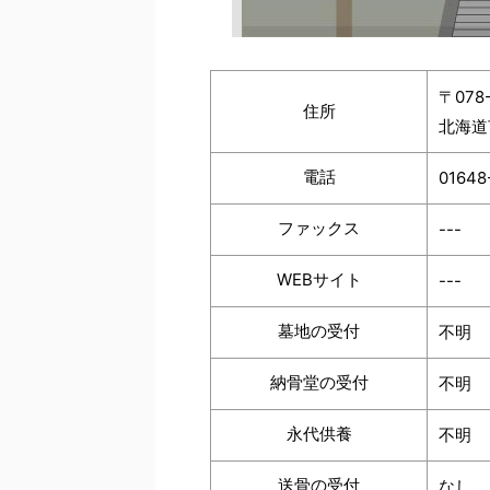
〒078-
住所
北海道
電話
01648
ファックス
---
WEBサイト
---
墓地の受付
不明
納骨堂の受付
不明
永代供養
不明
送骨の受付
なし