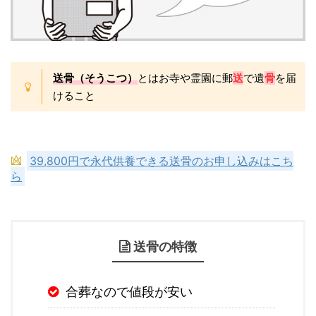
送骨（そうこつ）
とはお寺や霊園に郵
送
で遺
骨
を届
けること
39,800円で永代供養できる送骨のお申し込みはこち
ら
送骨の特徴
合葬なので値段が安い