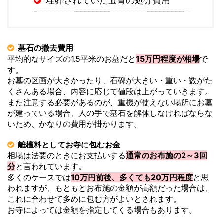
埋葬されていた遺骨の処分費用
墓石の撤去費用
平均的なサイズの1.5平米のお墓だと
15万円程度が相場
で
す。
お墓の区画が大きかったり、石碑が大きい・重い・数がた
くさんある場合、内容に応じて値段は上がっていきます。
また注意する必要があるのが、重機が使えない場所にお墓
が建っている場合、人の手で墓石を解体しなければならな
いため、かなりの費用が掛かります。
離檀料としてお寺に包むお金
相場は法要のときにお支払いする
通常のお布施の2～3回
分
と言われています。
多くのケースでは
10万円前後、多くても20万円程度
と思
われますが、もともとお布施の金額が高額だった場合は、
これに合わせて多めに包む方がよいとされます。
お寺によっては金額を指定してくる場合もあります。