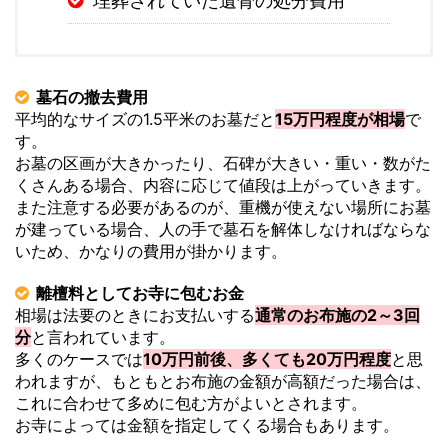
埋葬されていた遺骨の処分費用
墓石の撤去費用
平均的なサイズの1.5平米のお墓だと
15万円程度が相場
で
す。
お墓の区画が大きかったり、石碑が大きい・重い・数がた
くさんある場合、内容に応じて値段は上がっていきます。
また注意する必要があるのが、重機が使えない場所にお墓
が建っている場合、人の手で墓石を解体しなければならな
いため、かなりの費用が掛かります。
離檀料としてお寺に包むお金
相場は法要のときにお支払いする
通常のお布施の2～3回
分
と言われています。
多くのケースでは
10万円前後、多くても20万円程度
と思
われますが、もともとお布施の金額が高額だった場合は、
これに合わせて多めに包む方がよいとされます。
お寺によっては金額を指定してくる場合もあります。