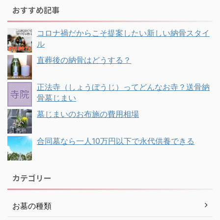
おすすめ記事
コロナ禍だからこそ提案したい新しい納骨スタイ
ル
直葬後の納骨はどうする？
正法寺（しょうぼうじ）ってどんなお寺？送骨納
骨墓じまい
墓じまいのお布施の費用相場
合同墓なら一人10万円以下で永代供養できる
カテゴリー
お墓の種類