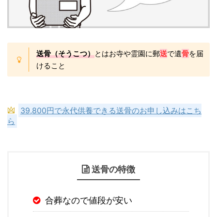
送骨（そうこつ）
とはお寺や霊園に郵
送
で遺
骨
を届
けること
39,800円で永代供養できる送骨のお申し込みはこち
ら
送骨の特徴
合葬なので値段が安い