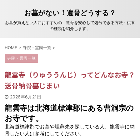
お墓がない！遺骨どうする？
お墓が買えない人におすすめの、遺骨を安心して処分できる方法・供養
の種類を紹介します。
HOME
>
寺院・霊園一覧
>
寺院・霊園一覧
龍雲寺（りゅううんじ）ってどんなお寺？
送骨納骨墓じまい
2026年6月21日
龍雲寺は北海道標津郡にある曹洞宗の
お寺です。
北海道標津郡でお墓や埋葬先を探している人、龍雲寺に納
骨したい人は参考にしてください。