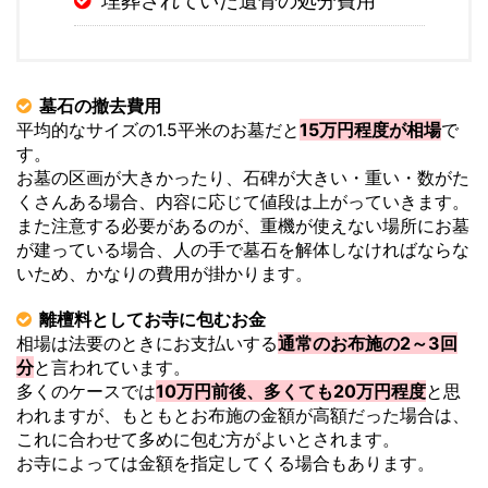
埋葬されていた遺骨の処分費用
墓石の撤去費用
平均的なサイズの1.5平米のお墓だと
15万円程度が相場
で
す。
お墓の区画が大きかったり、石碑が大きい・重い・数がた
くさんある場合、内容に応じて値段は上がっていきます。
また注意する必要があるのが、重機が使えない場所にお墓
が建っている場合、人の手で墓石を解体しなければならな
いため、かなりの費用が掛かります。
離檀料としてお寺に包むお金
相場は法要のときにお支払いする
通常のお布施の2～3回
分
と言われています。
多くのケースでは
10万円前後、多くても20万円程度
と思
われますが、もともとお布施の金額が高額だった場合は、
これに合わせて多めに包む方がよいとされます。
お寺によっては金額を指定してくる場合もあります。