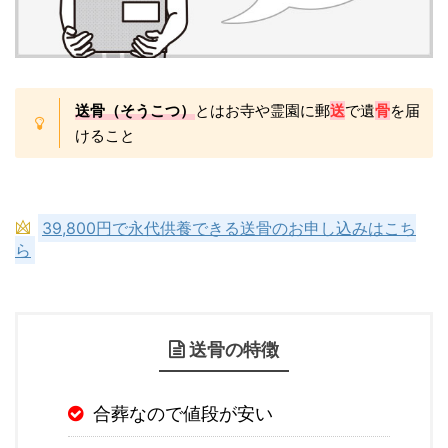
送骨（そうこつ）
とはお寺や霊園に郵
送
で遺
骨
を届
けること
39,800円で永代供養できる送骨のお申し込みはこち
ら
送骨の特徴
合葬なので値段が安い