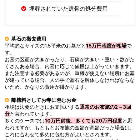
埋葬されていた遺骨の処分費用
墓石の撤去費用
平均的なサイズの1.5平米のお墓だと
15万円程度が相場
で
す。
お墓の区画が大きかったり、石碑が大きい・重い・数がた
くさんある場合、内容に応じて値段は上がっていきます。
また注意する必要があるのが、重機が使えない場所にお墓
が建っている場合、人の手で墓石を解体しなければならな
いため、かなりの費用が掛かります。
離檀料としてお寺に包むお金
相場は法要のときにお支払いする
通常のお布施の2～3回
分
と言われています。
多くのケースでは
10万円前後、多くても20万円程度
と思
われますが、もともとお布施の金額が高額だった場合は、
これに合わせて多めに包む方がよいとされます。