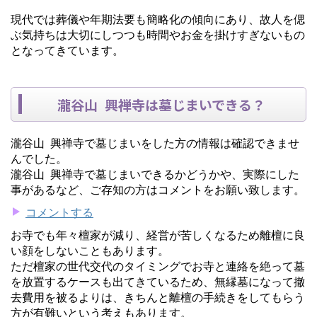
現代では葬儀や年期法要も簡略化の傾向にあり、故人を偲
ぶ気持ちは大切にしつつも時間やお金を掛けすぎないもの
となってきています。
瀧谷山 興禅寺は墓じまいできる？
瀧谷山 興禅寺で墓じまいをした方の情報は確認できませ
んでした。
瀧谷山 興禅寺で墓じまいできるかどうかや、実際にした
事があるなど、ご存知の方はコメントをお願い致します。
コメントする
お寺でも年々檀家が減り、経営が苦しくなるため離檀に良
い顔をしないこともあります。
ただ檀家の世代交代のタイミングでお寺と連絡を絶って墓
を放置するケースも出てきているため、無縁墓になって撤
去費用を被るよりは、きちんと離檀の手続きをしてもらう
方が有難いという考えもあります。