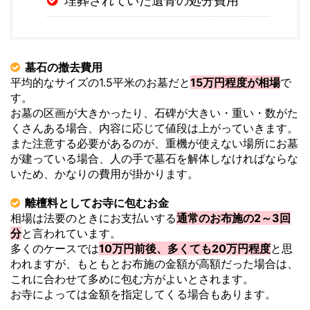
埋葬されていた遺骨の処分費用
墓石の撤去費用
平均的なサイズの1.5平米のお墓だと
15万円程度が相場
で
す。
お墓の区画が大きかったり、石碑が大きい・重い・数がた
くさんある場合、内容に応じて値段は上がっていきます。
また注意する必要があるのが、重機が使えない場所にお墓
が建っている場合、人の手で墓石を解体しなければならな
いため、かなりの費用が掛かります。
離檀料としてお寺に包むお金
相場は法要のときにお支払いする
通常のお布施の2～3回
分
と言われています。
多くのケースでは
10万円前後、多くても20万円程度
と思
われますが、もともとお布施の金額が高額だった場合は、
これに合わせて多めに包む方がよいとされます。
お寺によっては金額を指定してくる場合もあります。