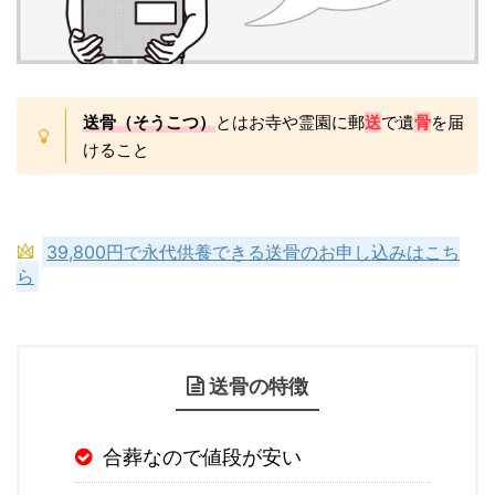
送骨（そうこつ）
とはお寺や霊園に郵
送
で遺
骨
を届
けること
39,800円で永代供養できる送骨のお申し込みはこち
ら
送骨の特徴
合葬なので値段が安い