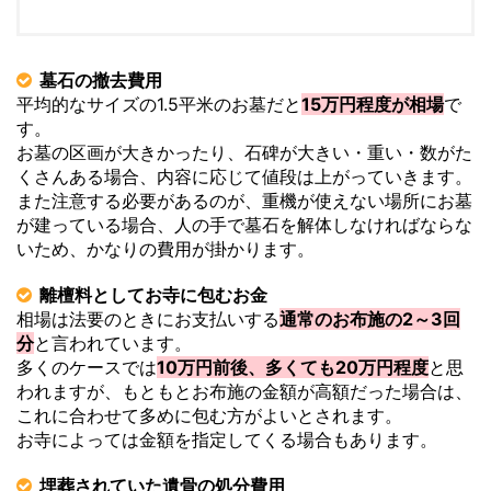
墓石の撤去費用
平均的なサイズの1.5平米のお墓だと
15万円程度が相場
で
す。
お墓の区画が大きかったり、石碑が大きい・重い・数がた
くさんある場合、内容に応じて値段は上がっていきます。
また注意する必要があるのが、重機が使えない場所にお墓
が建っている場合、人の手で墓石を解体しなければならな
いため、かなりの費用が掛かります。
離檀料としてお寺に包むお金
相場は法要のときにお支払いする
通常のお布施の2～3回
分
と言われています。
多くのケースでは
10万円前後、多くても20万円程度
と思
われますが、もともとお布施の金額が高額だった場合は、
これに合わせて多めに包む方がよいとされます。
お寺によっては金額を指定してくる場合もあります。
埋葬されていた遺骨の処分費用