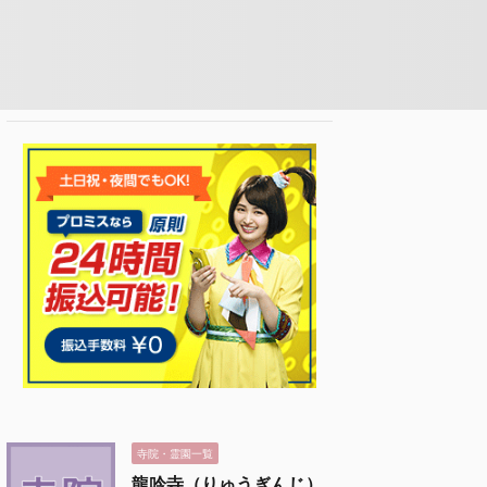
寺院・霊園一覧
龍吟寺（りゅうぎんじ）