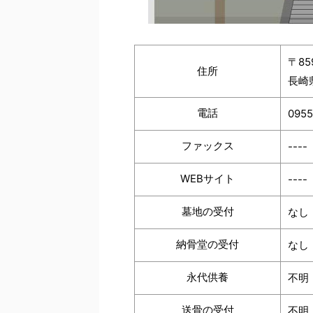
〒85
住所
長崎
電話
0955
ファックス
----
WEBサイト
----
墓地の受付
なし
納骨堂の受付
なし
永代供養
不明
送骨の受付
不明