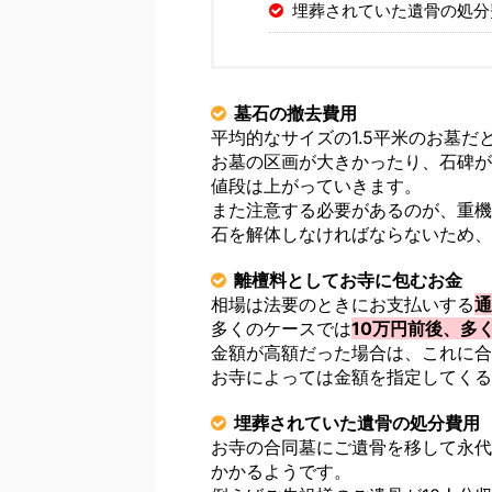
埋葬されていた遺骨の処分
墓石の撤去費用
平均的なサイズの1.5平米のお墓だ
お墓の区画が大きかったり、石碑が
値段は上がっていきます。
また注意する必要があるのが、重機
石を解体しなければならないため、
離檀料としてお寺に包むお金
相場は法要のときにお支払いする
通
多くのケースでは
10万円前後、多
金額が高額だった場合は、これに合
お寺によっては金額を指定してくる
埋葬されていた遺骨の処分費用
お寺の合同墓にご遺骨を移して永代
かかるようです。