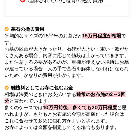
埋葬されていた遺骨の処分費用
墓石の撤去費用
平均的なサイズの1.5平米のお墓だと
15万円程度が相場
で
す。
お墓の区画が大きかったり、石碑が大きい・重い・数がた
くさんある場合、内容に応じて値段は上がっていきます。
また注意する必要があるのが、重機が使えない場所にお墓
が建っている場合、人の手で墓石を解体しなければならな
いため、かなりの費用が掛かります。
離檀料としてお寺に包むお金
相場は法要のときにお支払いする
通常のお布施の2～3回
分
と言われています。
多くのケースでは
10万円前後、多くても20万円程度
と思
われますが、もともとお布施の金額が高額だった場合は、
これに合わせて多めに包む方がよいとされます。
お寺によっては金額を指定してくる場合もあります。