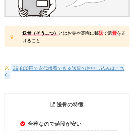
送骨（そうこつ）
とはお寺や霊園に郵
送
で遺
骨
を届
けること
39,800円で永代供養できる送骨のお申し込みはこち
ら
送骨の特徴
合葬なので値段が安い