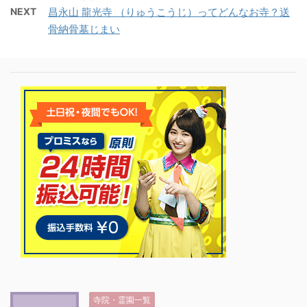
NEXT
昌永山 龍光寺 （りゅうこうじ）ってどんなお寺？送
骨納骨墓じまい
寺院・霊園一覧