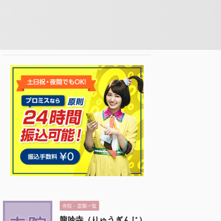
寺院・霊園一覧
龍吟寺（りゅうぎんじ）