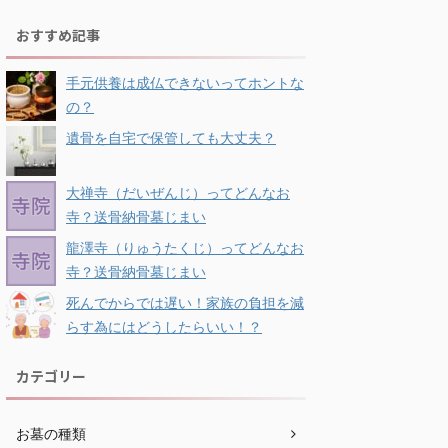
おすすめ記事
手元供養は成仏できないってホントな
の？
遺骨を自宅で保管しても大丈夫？
大禅寺（だいぜんじ）ってどんなお
寺？送骨納骨墓じまい
龍澤寺（りゅうたくじ）ってどんなお
寺？送骨納骨墓じまい
死んでからでは遅い！家族の負担を減
らす為にはどうしたらいい！？
カテゴリー
お墓の種類