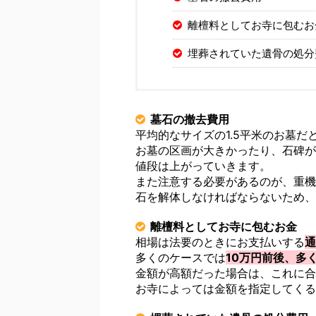
離檀料としてお寺に包むお
埋葬されていた遺骨の処分
墓石の撤去費用
平均的なサイズの1.5平米のお墓だ
お墓の区画が大きかったり、石碑が
値段は上がっていきます。
また注意する必要があるのが、重機
石を解体しなければならないため、
離檀料としてお寺に包むお金
相場は法要のときにお支払いする
通
多くのケースでは
10万円前後、多
金額が高額だった場合は、これに合
お寺によっては金額を指定してくる