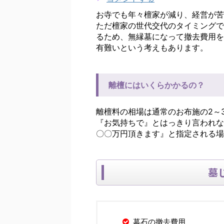
お寺でも年々檀家が減り、経営が苦
ただ檀家の世代交代のタイミングで
るため、無縁墓になって撤去費用を
有難いという考えもあります。
離檀にはいくらかかるの？
離檀料の相場は通常のお布施の2～
『お気持ちで』とはっきり言われな
〇〇万円頂きます』と指定される場
墓
墓石の撤去費用