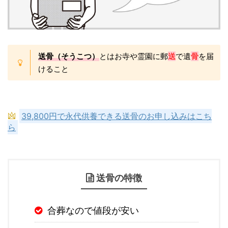
送骨（そうこつ）
とはお寺や霊園に郵
送
で遺
骨
を届
けること
39,800円で永代供養できる送骨のお申し込みはこち
ら
送骨の特徴
合葬なので値段が安い