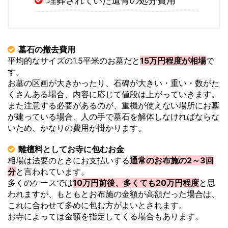
埋葬されていた遺骨の処分費用
墓石の撤去費用
平均的なサイズの1.5平米のお墓だと
15万円程度が相場
で
す。
お墓の区画が大きかったり、石碑が大きい・重い・数がた
くさんある場合、内容に応じて値段は上がっていきます。
また注意する必要があるのが、重機が使えない場所にお墓
が建っている場合、人の手で墓石を解体しなければならな
いため、かなりの費用が掛かります。
離檀料としてお寺に包むお金
相場は法要のときにお支払いする
通常のお布施の2～3回
分
と言われています。
多くのケースでは
10万円前後、多くても20万円程度
と思
われますが、もともとお布施の金額が高額だった場合は、
これに合わせて多めに包む方がよいとされます。
お寺によっては金額を指定してくる場合もあります。