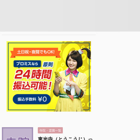
寺院・霊園一覧
東光寺（とうこうじ）っ