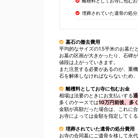
離檀料としてお寺に包むお
埋葬されていた遺骨の処分
墓石の撤去費用
平均的なサイズの1.5平米のお墓だ
お墓の区画が大きかったり、石碑が
値段は上がっていきます。
また注意する必要があるのが、重機
石を解体しなければならないため、
離檀料としてお寺に包むお金
相場は法要のときにお支払いする
通
多くのケースでは
10万円前後、多
金額が高額だった場合は、これに合
お寺によっては金額を指定してくる
埋葬されていた遺骨の処分費用
お寺の合同墓にご遺骨を移して永代