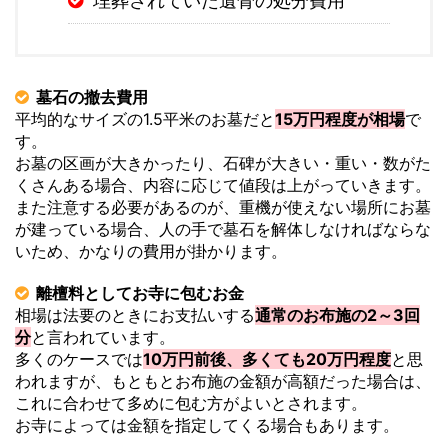
埋葬されていた遺骨の処分費用
墓石の撤去費用
平均的なサイズの1.5平米のお墓だと
15万円程度が相場
で
す。
お墓の区画が大きかったり、石碑が大きい・重い・数がた
くさんある場合、内容に応じて値段は上がっていきます。
また注意する必要があるのが、重機が使えない場所にお墓
が建っている場合、人の手で墓石を解体しなければならな
いため、かなりの費用が掛かります。
離檀料としてお寺に包むお金
相場は法要のときにお支払いする
通常のお布施の2～3回
分
と言われています。
多くのケースでは
10万円前後、多くても20万円程度
と思
われますが、もともとお布施の金額が高額だった場合は、
これに合わせて多めに包む方がよいとされます。
お寺によっては金額を指定してくる場合もあります。