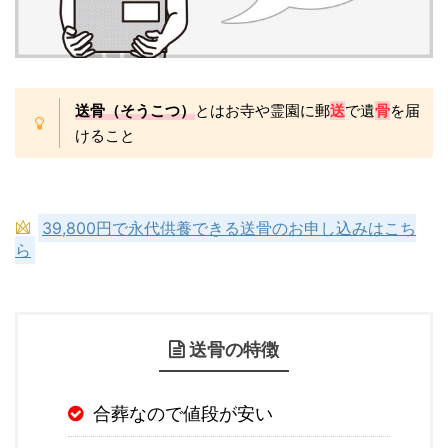
送骨（そうこつ）
とはお寺や霊園に郵
送
で遺
骨
を届
けること
39,800円で永代供養できる送骨のお申し込みはこち
ら
送骨の特徴
合葬なので値段が安い