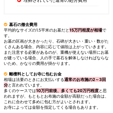
埋葬されていた遺骨の処分費用
墓石の撤去費用
平均的なサイズの1.5平米のお墓だと
15万円程度が相場
で
す。
お墓の区画が大きかったり、石碑が大きい・重い・数がた
くさんある場合、内容に応じて値段は上がっていきます。
また注意する必要があるのが、重機が使えない場所にお墓
が建っている場合、人の手で墓石を解体しなければならな
いため、かなりの費用が掛かります。
離檀料としてお寺に包むお金
相場は法要のときにお支払いする
通常のお布施の2～3回
分
と言われています。
多くのケースでは
10万円前後、多くても20万円程度
と思
われますが、もともとお布施の金額が高額だった場合は、
これに合わせて多めに包む方がよいとされます。
お寺によっては金額を指定してくる場合もあります。