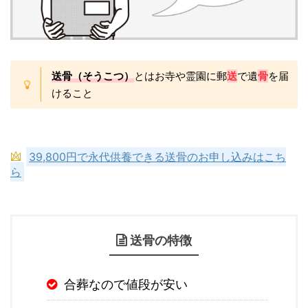
送骨（そうこつ）
とはお寺や霊園に郵
送
で遺
骨
を届
けること
39,800円で永代供養できる送骨のお申し込みはこち
ら
送骨の特徴
合葬なので値段が安い